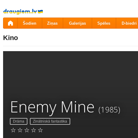
Pāriet
uz
saturu
Šodien
Ziņas
Galerijas
Spēles
D-biedri
Kino
Enemy Mine
(1985)
Drāma
Zinātniskā fantastika