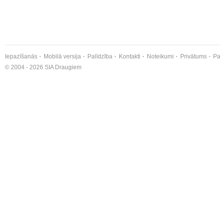
Iepazīšanās
Mobilā versija
Palīdzība
Kontakti
Noteikumi
Privātums
Pa
© 2004 - 2026 SIA Draugiem