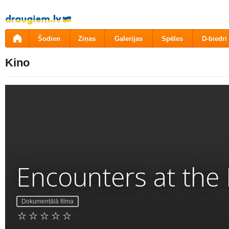
Pāriet
uz
saturu
Šodien
Ziņas
Galerijas
Spēles
D-biedri
Kino
Encounters at the
Dokumentālā filma