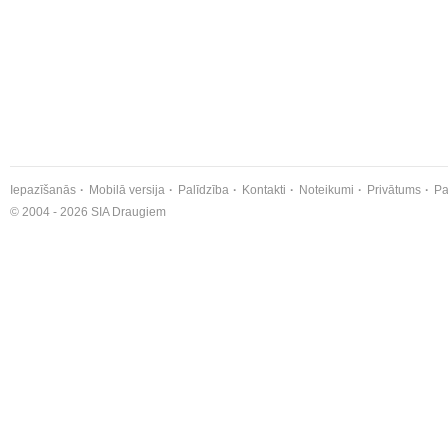
Iepazīšanās
Mobilā versija
Palīdzība
Kontakti
Noteikumi
Privātums
Pa
© 2004 - 2026 SIA Draugiem