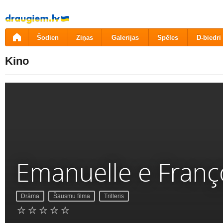
Pāriet
uz
saturu
Šodien
Ziņas
Galerijas
Spēles
D-biedri
Kino
Emanuelle e Franço
Drāma
Šausmu filma
Trilleris