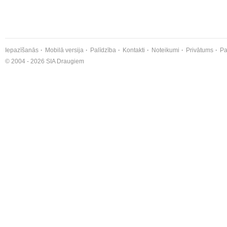
Iepazīšanās
Mobilā versija
Palīdzība
Kontakti
Noteikumi
Privātums
Pa
© 2004 - 2026 SIA Draugiem