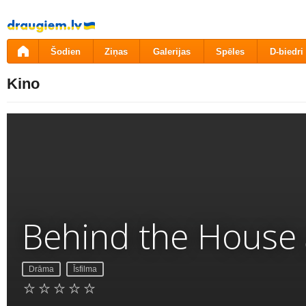
Pāriet
uz
saturu
Šodien
Ziņas
Galerijas
Spēles
D-biedri
Kino
Behind the House
Drāma
Īsfilma