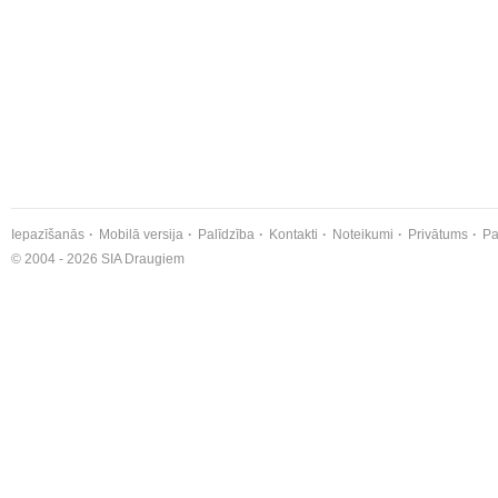
Iepazīšanās
Mobilā versija
Palīdzība
Kontakti
Noteikumi
Privātums
Pa
© 2004 - 2026 SIA Draugiem