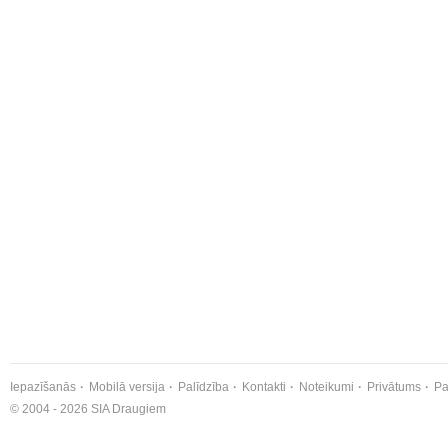
Iepazīšanās
Mobilā versija
Palīdzība
Kontakti
Noteikumi
Privātums
Pa
© 2004 - 2026 SIA Draugiem