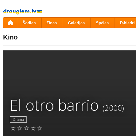
Pāriet
uz
saturu
Šodien
Ziņas
Galerijas
Spēles
D-biedri
Kino
El otro barrio
(2000)
Drāma