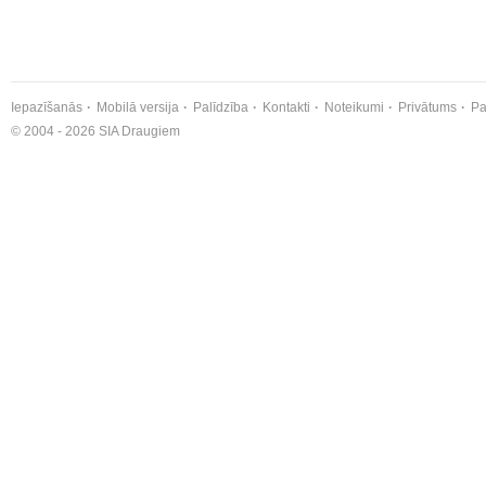
Iepazīšanās
Mobilā versija
Palīdzība
Kontakti
Noteikumi
Privātums
Pa
© 2004 - 2026 SIA Draugiem