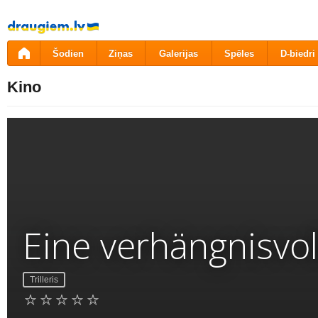
Pāriet
uz
saturu
Šodien
Ziņas
Galerijas
Spēles
D-biedri
Kino
Eine verhängnisvol
Trilleris