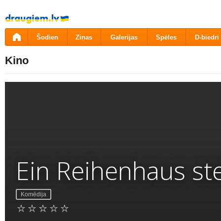
Pāriet
uz
saturu
Šodien
Ziņas
Galerijas
Spēles
D-biedri
Kino
Ein Reihenhaus ste
Komēdija