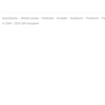
Iepazīšanās
Mobilā versija
Palīdzība
Kontakti
Noteikumi
Privātums
Pa
© 2004 - 2026 SIA Draugiem