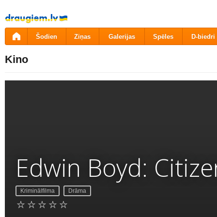
Pāriet
uz
saturu
Šodien
Ziņas
Galerijas
Spēles
D-biedri
Kino
Edwin Boyd: Citiz
Kriminālfilma
Drāma