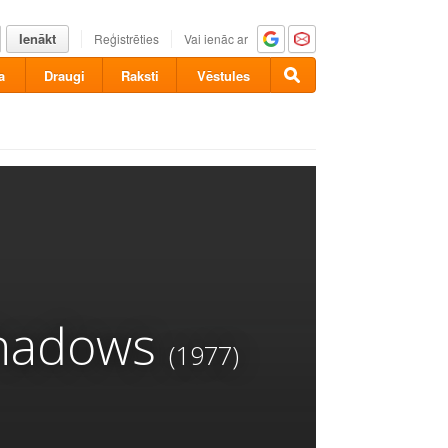
Ienākt
Reģistrēties
Vai ienāc ar
a
Draugi
Raksti
Vēstules
Shadows
(1977)