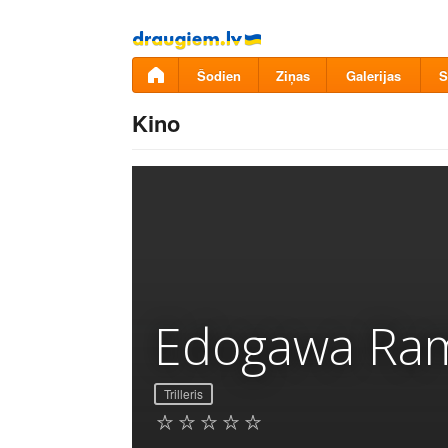
Pāriet
uz
saturu
Šodien
Ziņas
Galerijas
S
Kino
Edogawa Ram
Trilleris