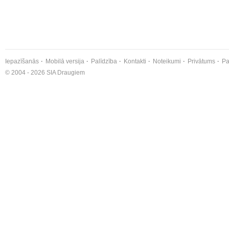
Iepazīšanās
Mobilā versija
Palīdzība
Kontakti
Noteikumi
Privātums
Pa
© 2004 - 2026 SIA Draugiem