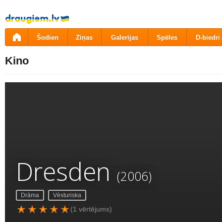
Pāriet
uz
saturu
Šodien
Ziņas
Galerijas
Spēles
D-biedri
Kino
Dresden
(2006)
Drāma
Vēsturiska
(1 vērtējums)