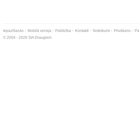
Iepazīšanās
Mobilā versija
Palīdzība
Kontakti
Noteikumi
Privātums
Pa
© 2004 - 2026 SIA Draugiem