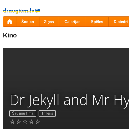
Pāriet
uz
saturu
Šodien
Ziņas
Galerijas
Spēles
D-biedri
Kino
Dr Jekyll and Mr H
Šausmu filma
Trilleris