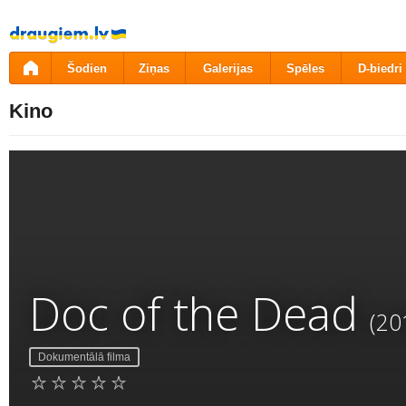
Pāriet
uz
saturu
Šodien
Ziņas
Galerijas
Spēles
D-biedri
Kino
Doc of the Dead
(20
Dokumentālā filma