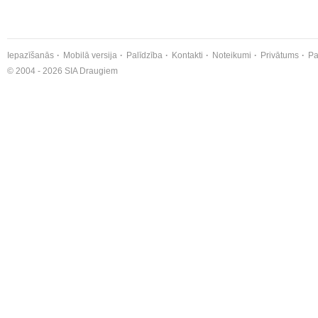
Iepazīšanās
Mobilā versija
Palīdzība
Kontakti
Noteikumi
Privātums
Pa
© 2004 - 2026 SIA Draugiem