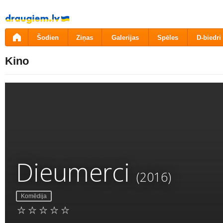
Pāriet
uz
saturu
Šodien
Ziņas
Galerijas
Spēles
D-biedri
Kino
Dieumerci
(2016)
Komēdija