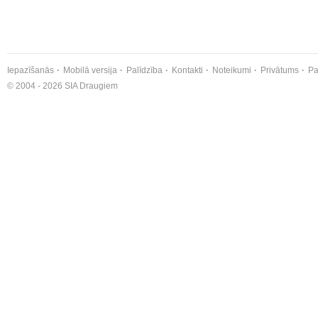
Iepazīšanās
Mobilā versija
Palīdzība
Kontakti
Noteikumi
Privātums
Pa
© 2004 - 2026 SIA Draugiem