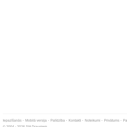
Iepazīšanās
Mobilā versija
Palīdzība
Kontakti
Noteikumi
Privātums
Pa
© 2004 - 2026 SIA Draugiem