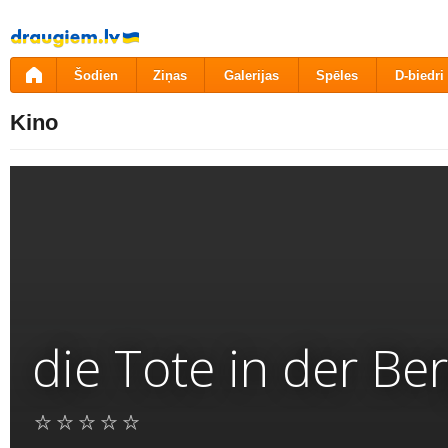
Pāriet
uz
saturu
Šodien
Ziņas
Galerijas
Spēles
D-biedri
Kino
die Tote in der Be