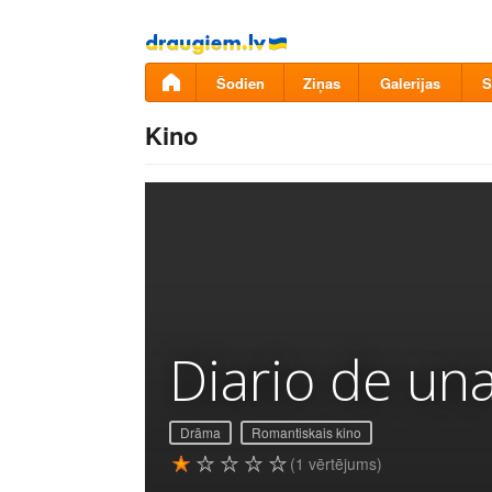
Pāriet
uz
saturu
Šodien
Ziņas
Galerijas
S
Kino
Diario de un
Drāma
Romantiskais kino
(1 vērtējums)