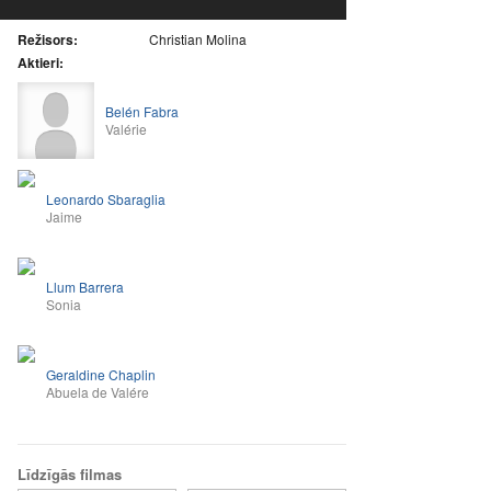
Režisors:
Christian Molina
Aktieri:
Belén Fabra
Valérie
Leonardo Sbaraglia
Jaime
Llum Barrera
Sonia
Geraldine Chaplin
Abuela de Valére
Līdzīgās filmas