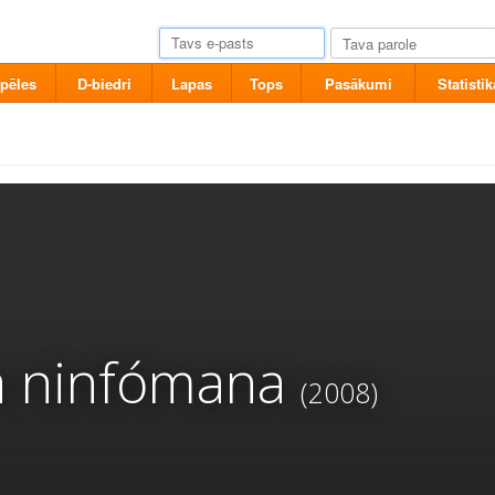
pēles
D-biedri
Lapas
Tops
Pasākumi
Statistik
a ninfómana
(2008)