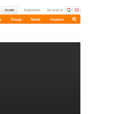
Ienākt
Reģistrēties
Vai ienāc ar
a
Draugi
Raksti
Vēstules