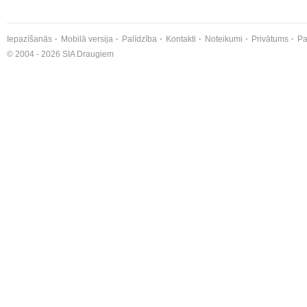
Iepazīšanās
Mobilā versija
Palīdzība
Kontakti
Noteikumi
Privātums
Pa
© 2004 - 2026 SIA Draugiem