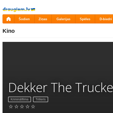
Pāriet
uz
saturu
Šodien
Ziņas
Galerijas
Spēles
D-biedri
Kino
Dekker The Trucke
Kriminālfilma
Trilleris