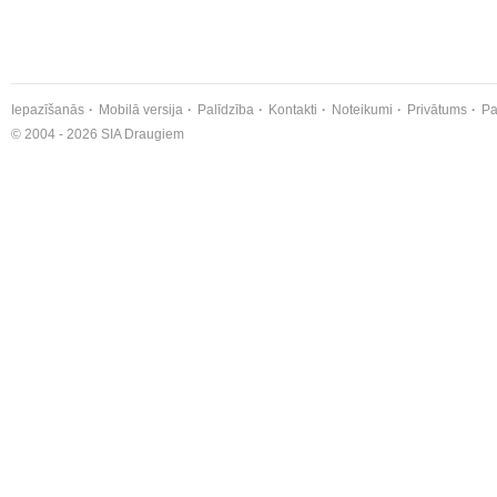
Iepazīšanās
Mobilā versija
Palīdzība
Kontakti
Noteikumi
Privātums
Pa
© 2004 - 2026 SIA Draugiem