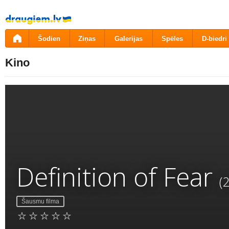
Pāriet
uz
saturu
Šodien
Ziņas
Galerijas
Spēles
D-biedri
Kino
Definition of Fear
(
Šausmu filma