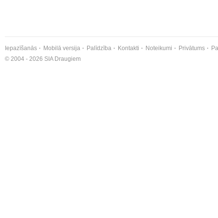
Iepazīšanās
Mobilā versija
Palīdzība
Kontakti
Noteikumi
Privātums
Pa
© 2004 - 2026 SIA Draugiem