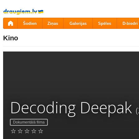
Pāriet
uz
saturu
Šodien
Ziņas
Galerijas
Spēles
D-biedri
Kino
Decoding Deepak
Dokumentālā filma