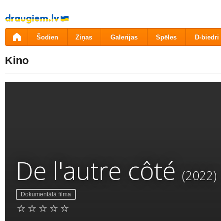
Pāriet
uz
saturu
Šodien
Ziņas
Galerijas
Spēles
D-biedri
Kino
De l'autre côté
(2022)
Dokumentālā filma