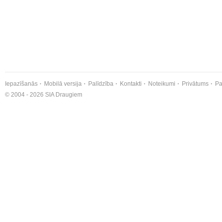
Iepazīšanās
Mobilā versija
Palīdzība
Kontakti
Noteikumi
Privātums
Pa
© 2004 - 2026 SIA Draugiem