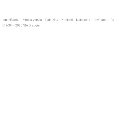
Iepazīšanās
Mobilā versija
Palīdzība
Kontakti
Noteikumi
Privātums
Pa
© 2004 - 2026 SIA Draugiem