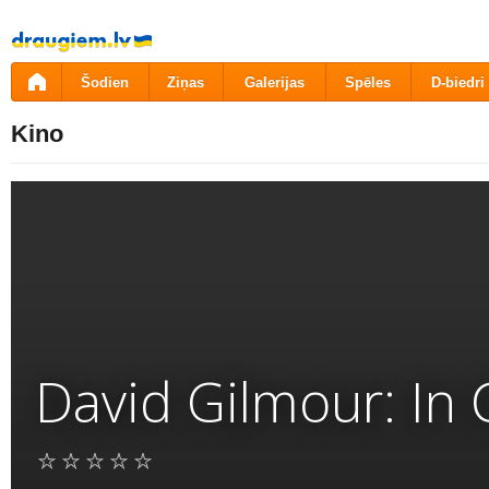
Pāriet
uz
saturu
Šodien
Ziņas
Galerijas
Spēles
D-biedri
Kino
David Gilmour: In 