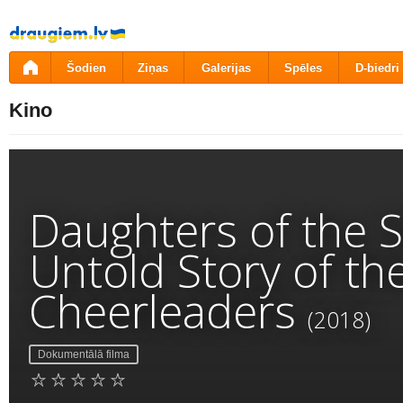
Pāriet
uz
saturu
Šodien
Ziņas
Galerijas
Spēles
D-biedri
Kino
Daughters of the S
Untold Story of th
Cheerleaders
(2018)
Dokumentālā filma