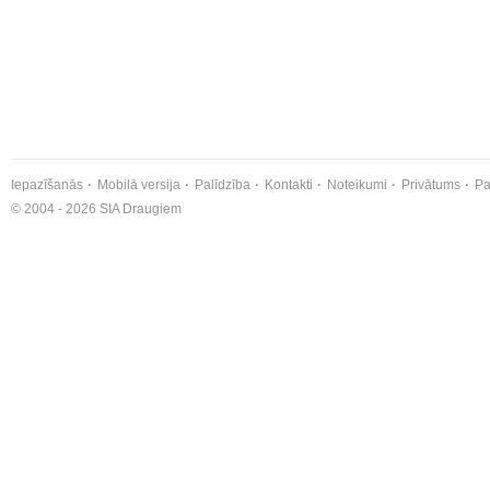
Iepazīšanās
Mobilā versija
Palīdzība
Kontakti
Noteikumi
Privātums
Pa
© 2004 - 2026 SIA Draugiem