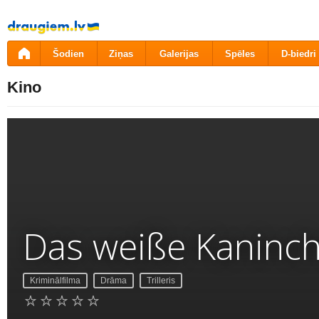
Pāriet
uz
saturu
Šodien
Ziņas
Galerijas
Spēles
D-biedri
Kino
Das weiße Kaninc
Kriminālfilma
Drāma
Trilleris