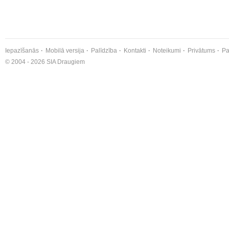
Iepazīšanās
Mobilā versija
Palīdzība
Kontakti
Noteikumi
Privātums
Pa
© 2004 - 2026 SIA Draugiem