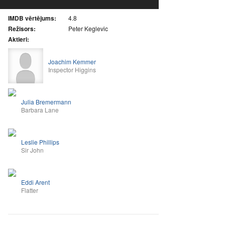
IMDB vērtējums:
4.8
Režisors:
Peter Keglevic
Aktieri:
Joachim Kemmer
Inspector Higgins
Julia Bremermann
Barbara Lane
Leslie Phillips
Sir John
Eddi Arent
Flatter