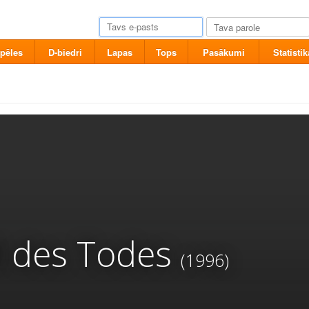
pēles
D-biedri
Lapas
Tops
Pasākumi
Statistik
l des Todes
(1996)