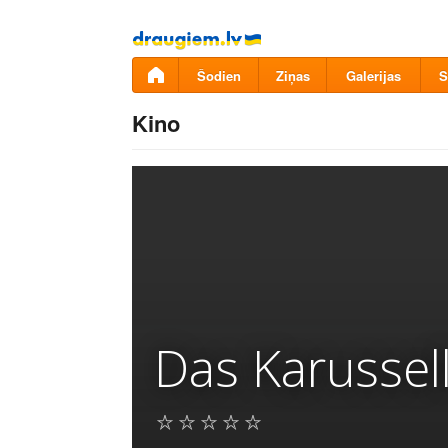
Pāriet
uz
saturu
Šodien
Ziņas
Galerijas
S
Kino
Das Karussel