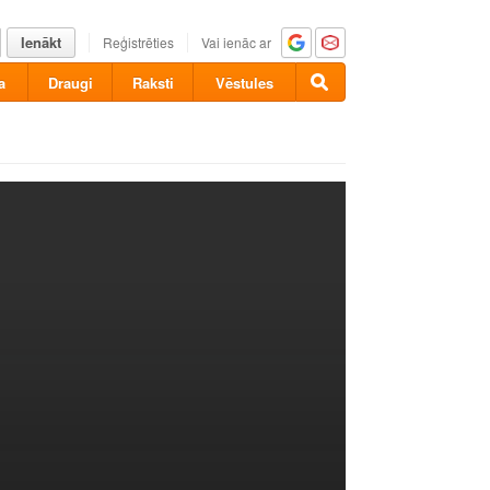
Ienākt
Reģistrēties
Vai ienāc ar
a
Draugi
Raksti
Vēstules