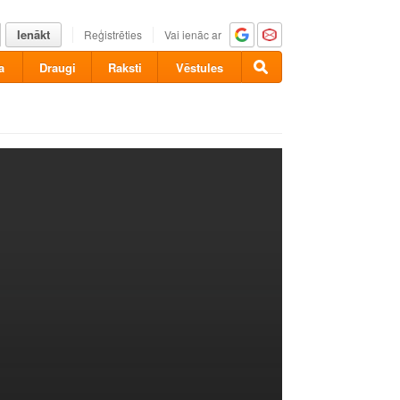
Ienākt
Reģistrēties
Vai ienāc ar
a
Draugi
Raksti
Vēstules