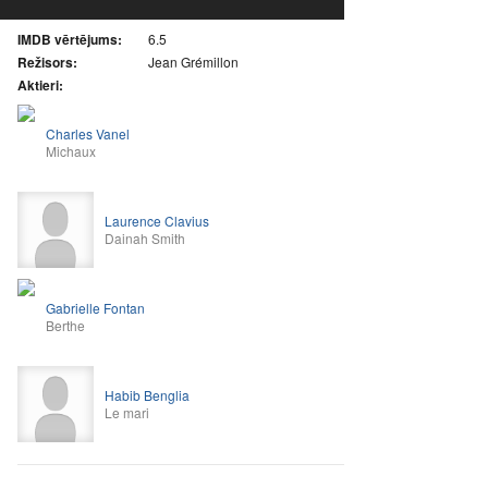
IMDB vērtējums:
6.5
Režisors:
Jean Grémillon
Aktieri:
Charles Vanel
Michaux
Laurence Clavius
Dainah Smith
Gabrielle Fontan
Berthe
Habib Benglia
Le mari