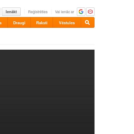
Ienākt
Reģistrēties
Vai ienāc ar
a
Draugi
Raksti
Vēstules