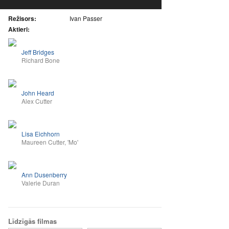
Režisors:
Ivan Passer
Aktieri:
Jeff Bridges
Richard Bone
John Heard
Alex Cutter
Lisa Eichhorn
Maureen Cutter, 'Mo'
Ann Dusenberry
Valerie Duran
Līdzīgās filmas