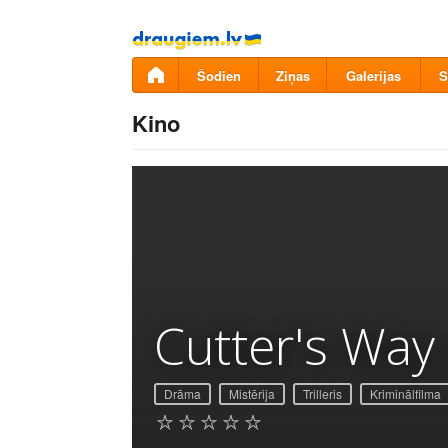
Pāriet
uz
saturu
Šodien
Ziņas
Galerijas
S
Kino
Cutter's Way
Drāma
Mistērija
Trilleris
Kriminālfilma