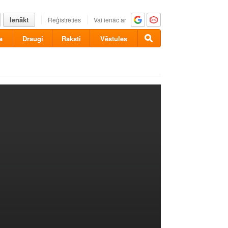
Ienākt
Reģistrēties
Vai ienāc ar
a
Draugi
Raksti
Vēstules