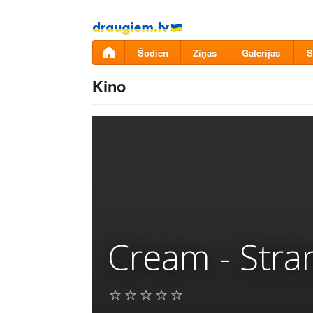
Pāriet
uz
saturu
Šodien
Ziņas
Galerijas
S
Kino
Cream - Stra