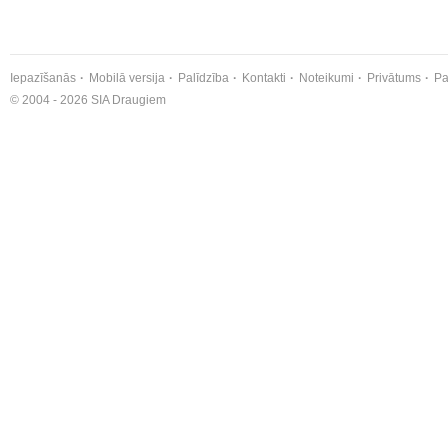
Iepazīšanās
Mobilā versija
Palīdzība
Kontakti
Noteikumi
Privātums
Pa
© 2004 - 2026 SIA Draugiem