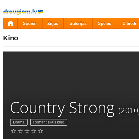
Pāriet
uz
saturu
Šodien
Ziņas
Galerijas
Spēles
D-biedri
Kino
Country Strong
(2010
Drāma
Romantiskais kino