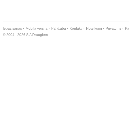
Iepazīšanās
Mobilā versija
Palīdzība
Kontakti
Noteikumi
Privātums
Pa
© 2004 - 2026 SIA Draugiem