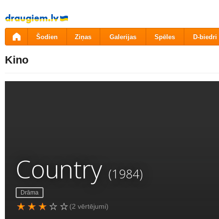
Pāriet
uz
saturu
Šodien
Ziņas
Galerijas
Spēles
D-biedri
Kino
Country
(1984)
Drāma
(2 vērtējumi)