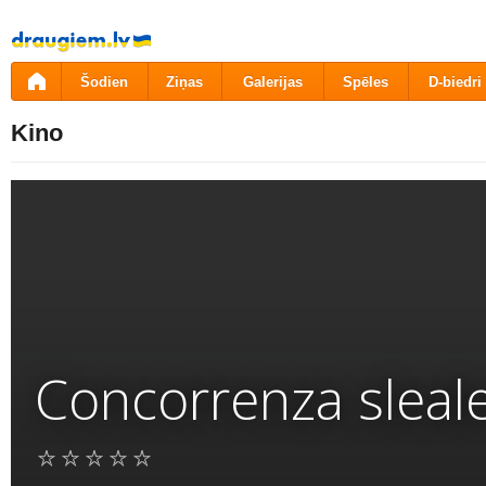
Pāriet
uz
saturu
Šodien
Ziņas
Galerijas
Spēles
D-biedri
Kino
Concorrenza sleal