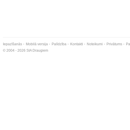
Iepazīšanās
Mobilā versija
Palīdzība
Kontakti
Noteikumi
Privātums
Pa
© 2004 - 2026 SIA Draugiem