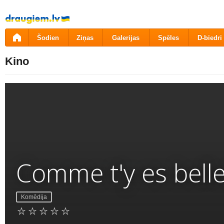
Pāriet
uz
saturu
Šodien
Ziņas
Galerijas
Spēles
D-biedri
Kino
Comme t'y es belle
Komēdija