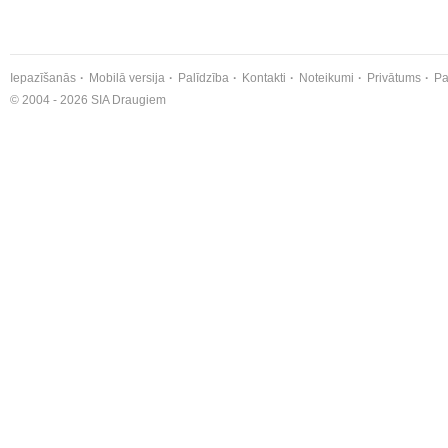
Iepazīšanās
Mobilā versija
Palīdzība
Kontakti
Noteikumi
Privātums
Pa
© 2004 - 2026 SIA Draugiem