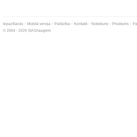
Iepazīšanās
Mobilā versija
Palīdzība
Kontakti
Noteikumi
Privātums
Pa
© 2004 - 2026 SIA Draugiem