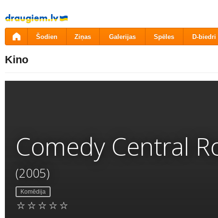
Pāriet
uz
saturu
Šodien
Ziņas
Galerijas
Spēles
D-biedri
Kino
Comedy Central R
(2005)
Komēdija