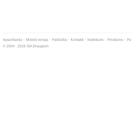
Iepazīšanās
Mobilā versija
Palīdzība
Kontakti
Noteikumi
Privātums
Pa
© 2004 - 2026 SIA Draugiem