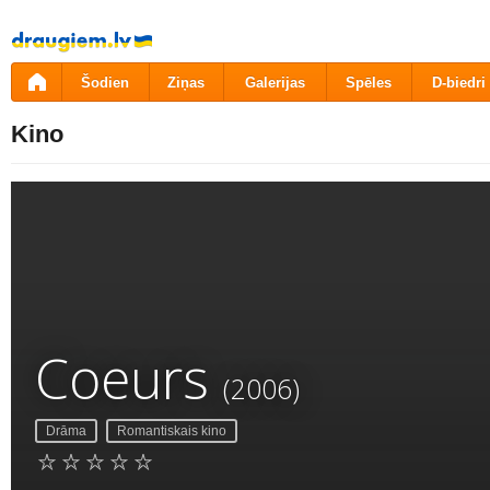
Pāriet
uz
saturu
Šodien
Ziņas
Galerijas
Spēles
D-biedri
Kino
Coeurs
(2006)
Drāma
Romantiskais kino