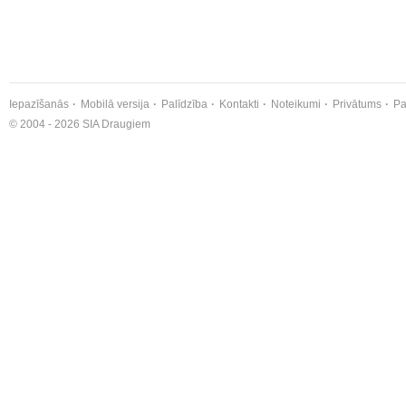
Iepazīšanās
Mobilā versija
Palīdzība
Kontakti
Noteikumi
Privātums
Pa
© 2004 - 2026 SIA Draugiem