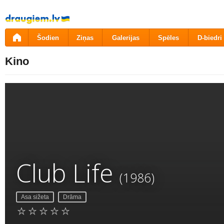
Pāriet
uz
saturu
Šodien
Ziņas
Galerijas
Spēles
D-biedri
Kino
Club Life
(1986)
Asa sižeta
Drāma