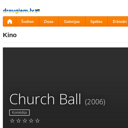
Pāriet
uz
saturu
Šodien
Ziņas
Galerijas
Spēles
D-biedri
Kino
Church Ball
(2006)
Komēdija