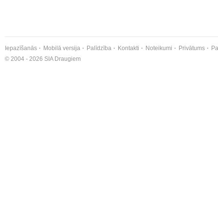
Iepazīšanās
Mobilā versija
Palīdzība
Kontakti
Noteikumi
Privātums
Pa
© 2004 - 2026 SIA Draugiem