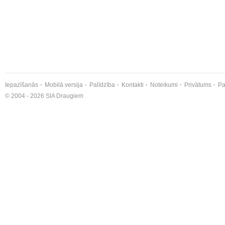
Iepazīšanās
Mobilā versija
Palīdzība
Kontakti
Noteikumi
Privātums
Pa
© 2004 - 2026 SIA Draugiem