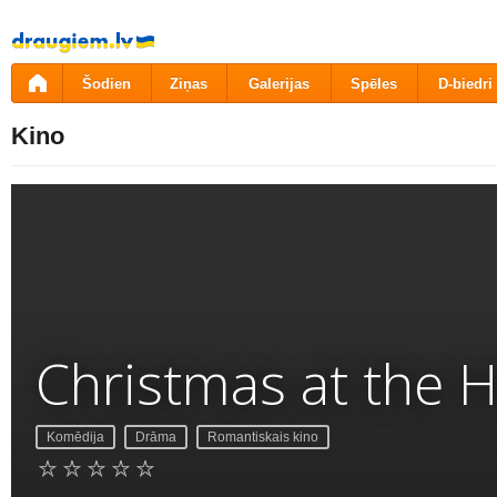
Pāriet
uz
saturu
Šodien
Ziņas
Galerijas
Spēles
D-biedri
Kino
Christmas at the H
Komēdija
Drāma
Romantiskais kino