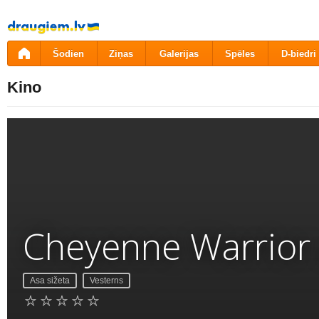
Pāriet
uz
saturu
Šodien
Ziņas
Galerijas
Spēles
D-biedri
Kino
Cheyenne Warrior
Asa sižeta
Vesterns