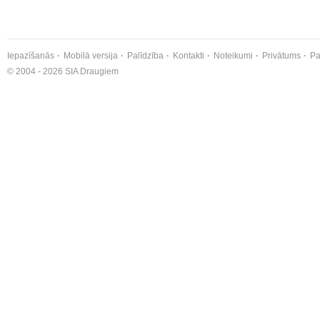
Iepazīšanās
Mobilā versija
Palīdzība
Kontakti
Noteikumi
Privātums
Pa
© 2004 - 2026 SIA Draugiem