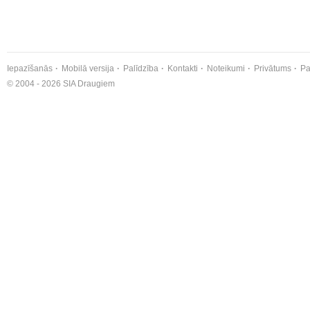
Iepazīšanās
Mobilā versija
Palīdzība
Kontakti
Noteikumi
Privātums
Pa
© 2004 - 2026 SIA Draugiem