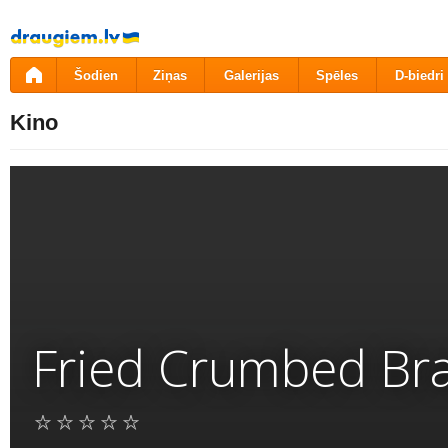
Pāriet
uz
saturu
Šodien
Ziņas
Galerijas
Spēles
D-biedri
Kino
Fried Crumbed Bra