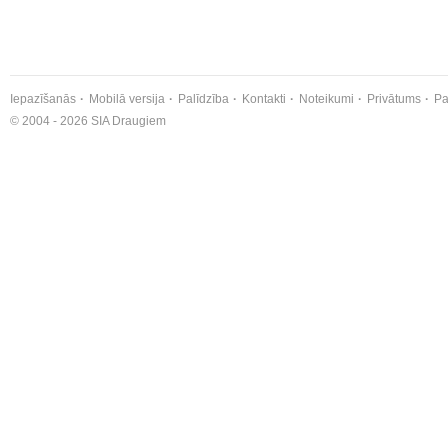
Iepazīšanās
Mobilā versija
Palīdzība
Kontakti
Noteikumi
Privātums
Pa
© 2004 - 2026 SIA Draugiem