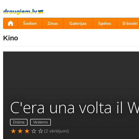
Pāriet
uz
saturu
Šodien
Ziņas
Galerijas
Spēles
D-biedri
Kino
C'era una volta il 
Drāma
Vesterns
(2 vērtējumi)