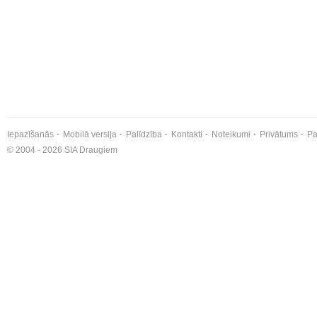
Iepazīšanās
Mobilā versija
Palīdzība
Kontakti
Noteikumi
Privātums
Pa
© 2004 - 2026 SIA Draugiem