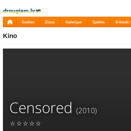
Pāriet
uz
saturu
Šodien
Ziņas
Galerijas
Spēles
D-biedri
Kino
Censored
(2010)