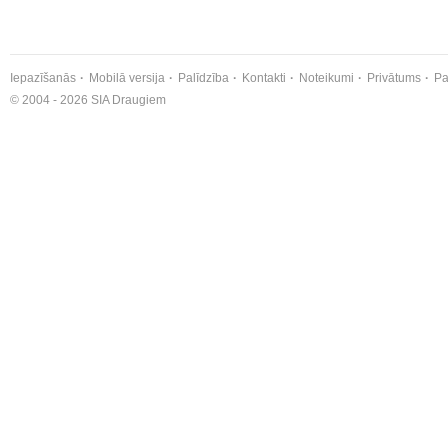
Iepazīšanās
Mobilā versija
Palīdzība
Kontakti
Noteikumi
Privātums
Pa
© 2004 - 2026 SIA Draugiem