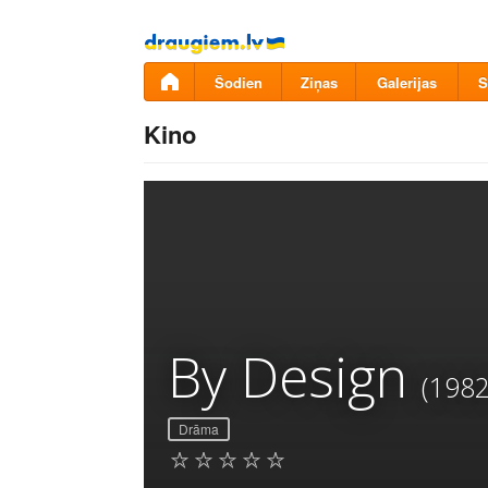
Pāriet
uz
saturu
Šodien
Ziņas
Galerijas
S
Kino
By Design
(1982
Drāma