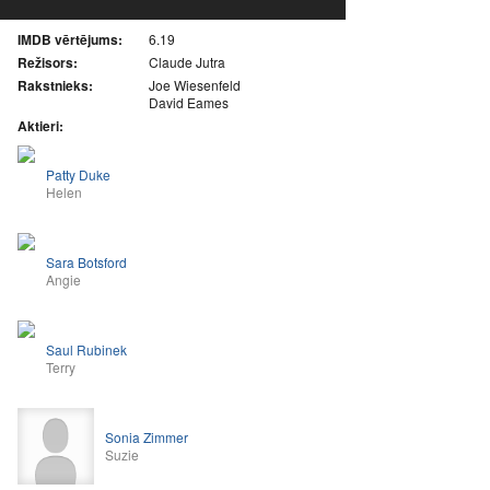
IMDB vērtējums:
6.19
Režisors:
Claude Jutra
Rakstnieks:
Joe Wiesenfeld
David Eames
Aktieri:
Patty Duke
Helen
Sara Botsford
Angie
Saul Rubinek
Terry
Sonia Zimmer
Suzie