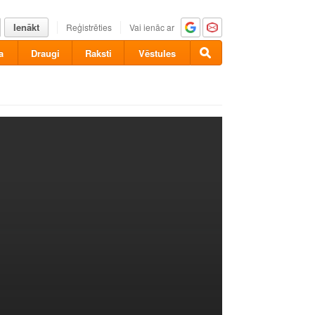
Ienākt
Reģistrēties
Vai ienāc ar
a
Draugi
Raksti
Vēstules