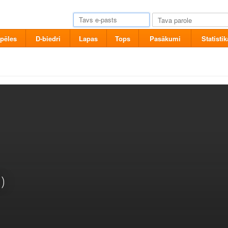
pēles
D-biedri
Lapas
Tops
Pasākumi
Statistik
)