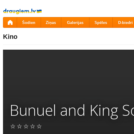
Pāriet
uz
saturu
Šodien
Ziņas
Galerijas
Spēles
D-biedri
Kino
Bunuel and King S