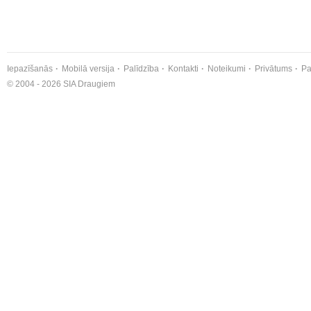
Iepazīšanās
Mobilā versija
Palīdzība
Kontakti
Noteikumi
Privātums
Pa
© 2004 - 2026 SIA Draugiem