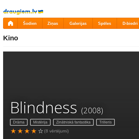
Pāriet
uz
saturu
Šodien
Ziņas
Galerijas
Spēles
D-biedri
Kino
Blindness
(2008)
Drāma
Mistērija
Zinātniskā fantastika
Trilleris
(8 vērtējumi)