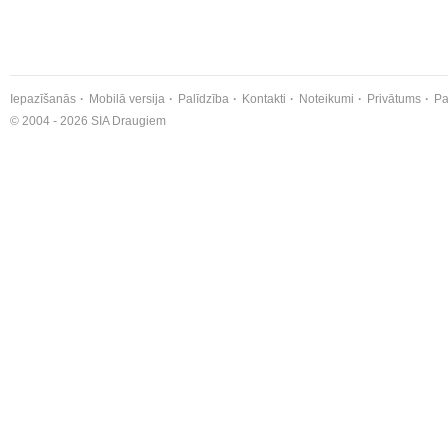
Iepazīšanās
Mobilā versija
Palīdzība
Kontakti
Noteikumi
Privātums
Pa
© 2004 - 2026 SIA Draugiem