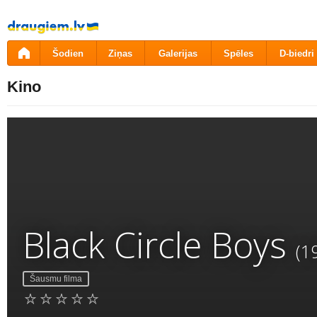
Pāriet
uz
saturu
Šodien
Ziņas
Galerijas
Spēles
D-biedri
Kino
Black Circle Boys
(1
Šausmu filma