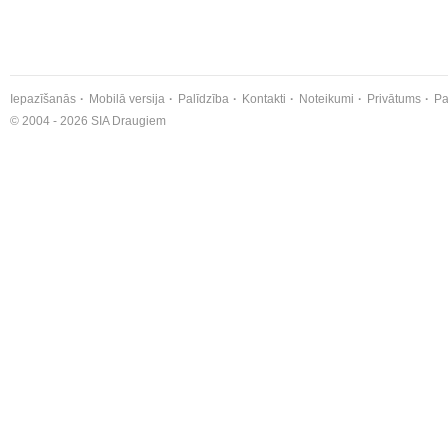
Iepazīšanās
Mobilā versija
Palīdzība
Kontakti
Noteikumi
Privātums
Pa
© 2004 - 2026 SIA Draugiem