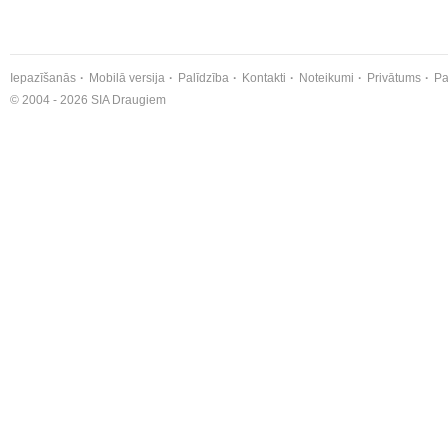
Iepazīšanās
Mobilā versija
Palīdzība
Kontakti
Noteikumi
Privātums
Pa
© 2004 - 2026 SIA Draugiem