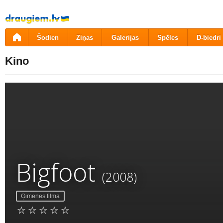
Pāriet
uz
saturu
Šodien
Ziņas
Galerijas
Spēles
D-biedri
Kino
Bigfoot
(2008)
Ģimenes filma