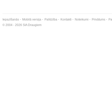
Iepazīšanās
Mobilā versija
Palīdzība
Kontakti
Noteikumi
Privātums
Pa
© 2004 - 2026 SIA Draugiem