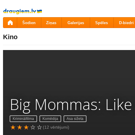
Pāriet
uz
saturu
Šodien
Ziņas
Galerijas
Spēles
D-biedri
Kino
Big Mommas: Like 
Kriminālfilma
Komēdija
Asa sižeta
(12 vērtējumi)