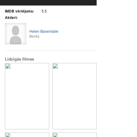
IMDB vērtējums:
5.5
Aktieri:
Helen Baxendale
Becky
Līdzīgās filmas