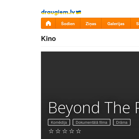
Pāriet
uz
saturu
Šodien
Ziņas
Galerijas
S
Kino
Beyond The 
Komēdija
Dokumentālā filma
Drāma