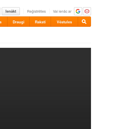
Ienākt
Reģistrēties
Vai ienāc ar
a
Draugi
Raksti
Vēstules