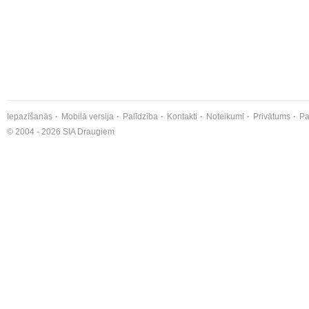
Iepazīšanās
Mobilā versija
Palīdzība
Kontakti
Noteikumi
Privātums
Pa
© 2004 - 2026 SIA Draugiem