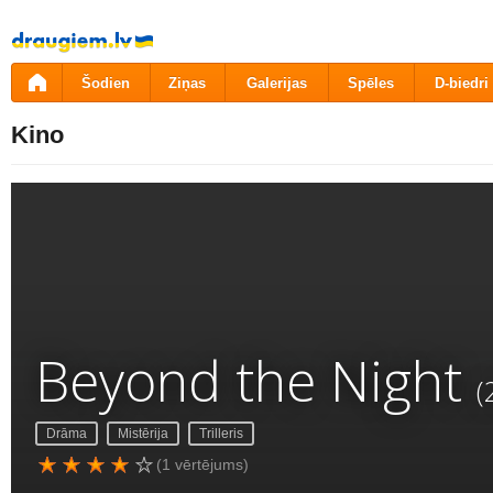
Pāriet
uz
saturu
Šodien
Ziņas
Galerijas
Spēles
D-biedri
Kino
Beyond the Night
(
Drāma
Mistērija
Trilleris
(1 vērtējums)