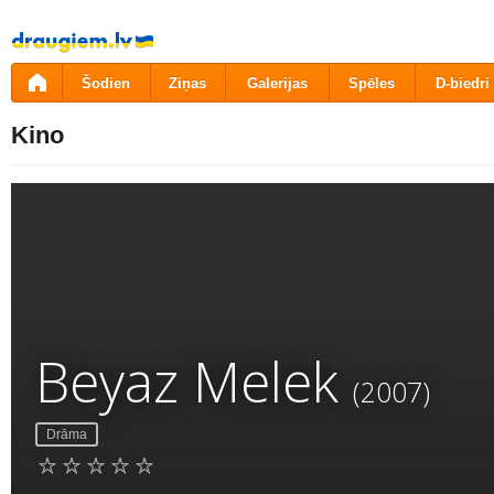
Pāriet
uz
saturu
Šodien
Ziņas
Galerijas
Spēles
D-biedri
Kino
Beyaz Melek
(2007)
Drāma