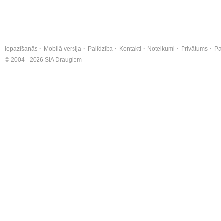
Iepazīšanās
Mobilā versija
Palīdzība
Kontakti
Noteikumi
Privātums
Pa
© 2004 - 2026 SIA Draugiem