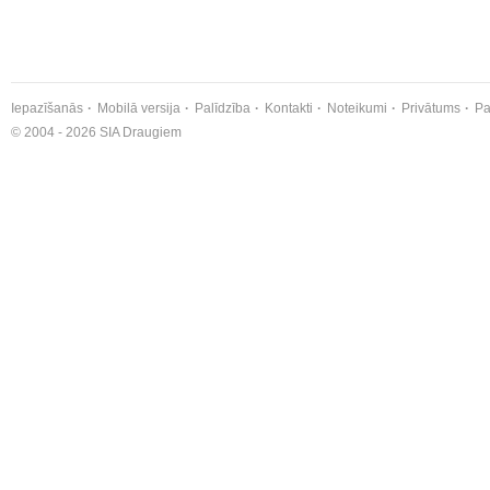
Iepazīšanās
Mobilā versija
Palīdzība
Kontakti
Noteikumi
Privātums
Pa
© 2004 - 2026 SIA Draugiem