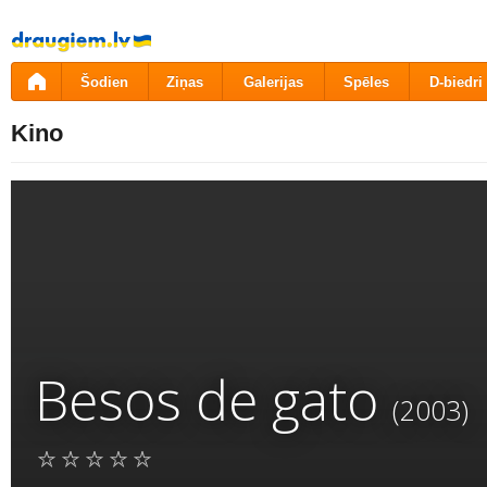
Pāriet
uz
saturu
Šodien
Ziņas
Galerijas
Spēles
D-biedri
Kino
Besos de gato
(2003)